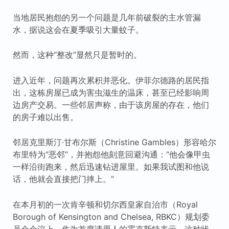
当地居民抱怨的另一个问题是几年前破裂的主水管漏
水，据说这会在夏季吸引大量蚊子。
然而，这种“整改”显然只是暂时的。
进入近年，问题再次累积并恶化。伊菲尔德路的居民指
出，这栋房屋已成为害虫滋生的温床，甚至已经影响周
边房产交易。一些邻居声称，由于该房屋的存在，他们
的房子难以出售。
邻居克里斯汀·甘布尔斯（Christine Gambles）形容哈尔
布里特为“恶邻”，并抱怨他刻意回避沟通：“他会像甲虫
一样沿街跑来，然后迅速钻进屋里。如果我试图和他说
话，他就会直接把门摔上。”
在本月初的一次肯辛顿和切尔西皇家自治市（Royal
Borough of Kensington and Chelsea, RBKC）规划委
员会会议上，作为首席请愿人的霍克斯特表示，这种状