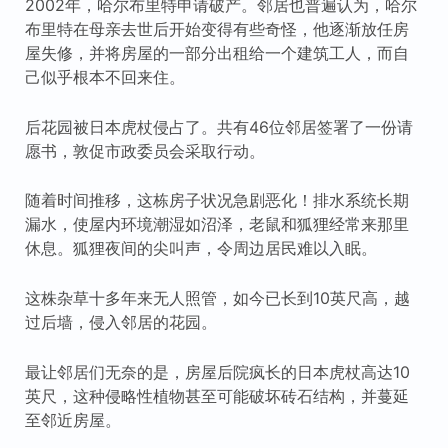
2002年，哈尔布里特申请破产。邻居也普遍认为，哈尔
布里特在母亲去世后开始变得有些奇怪，他逐渐放任房
屋失修，并将房屋的一部分出租给一个建筑工人，而自
己似乎根本不回来住。
后花园被日本虎杖侵占了。共有46位邻居签署了一份请
愿书，敦促市政委员会采取行动。
随着时间推移，这栋房子状况急剧恶化！排水系统长期
漏水，使屋内环境潮湿如沼泽，老鼠和狐狸经常来那里
休息。狐狸夜间的尖叫声，令周边居民难以入眠。
这株杂草十多年来无人照管，如今已长到10英尺高，越
过后墙，侵入邻居的花园。
最让邻居们无奈的是，房屋后院疯长的日本虎杖高达10
英尺，这种侵略性植物甚至可能破坏砖石结构，并蔓延
至邻近房屋。