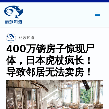
主
菜
单
丽莎知道
400万镑房子惊现尸
体，日本虎杖疯长！
导致邻居无法卖房！