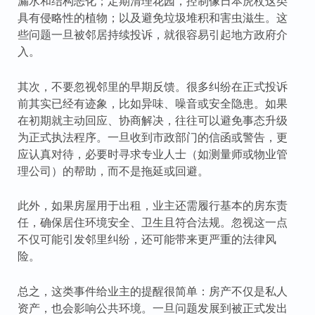
漏水和结构恶化；定期清理花园，控制像日本虎杖这类
具有侵略性的植物；以及避免垃圾堆积和害虫滋生。这
些问题一旦被邻居持续投诉，就很容易引起地方政府介
入。
其次，不要忽视邻里的早期反馈。很多纠纷在正式投诉
前其实已经有迹象，比如异味、噪音或安全隐患。如果
在初期就主动回应、协商解决，往往可以避免事态升级
为正式执法程序。一旦收到市政部门的信函或警告，更
应认真对待，必要时寻求专业人士（如测量师或物业管
理公司）的帮助，而不是拖延或回避。
此外，如果房屋用于出租，业主还需履行基本的房东责
任，确保居住环境安全、卫生且符合法规。忽视这一点
不仅可能引发邻里纠纷，还可能带来更严重的法律风
险。
总之，这类事件给业主的提醒很简单：房产不仅是私人
资产，也会影响公共环境。一旦问题发展到被正式发出