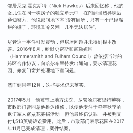
邻居尼克·霍克斯特（Nick Hawkes）后来回忆称，他的
女儿住在同一栋房子的独立单元中，在闻到强烈异味后
通知警方。他说那间地下室“没有厕所，只有一个已经腐
烂的棚子，环境又冷又潮，几乎无法居住”。
尽管这一事件引发震动，但房屋问题并未得到根本改
善。2016年8月，哈默史密斯和富勒姆区
（Hammersmith and Fulham Council）曾依据当时的
跨区合作协议，向哈尔布里特发出通知，要求清理花
园、修复门窗并处理地下室问题。
然而到同年12月，这些要求仍未落实。
2017年5月，他被带上地方法院。尽管哈尔布里特辩称，
市政部门曾同意他推迟维修，以便他专注于每年秋季的
退伍军人罂粟花募捐活动，但他最终仍认罪，并被判支
付1,513英镑诉讼费用。此后，市政部门表示花园在2017
年11月已完成清理，案件结案。