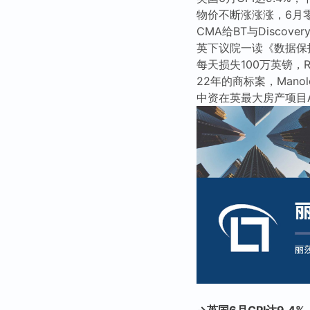
物价不断涨涨涨，6月零
CMA给BT与Disco
英下议院一读《数据保
每天损失100万英镑，Roy
22年的商标案，Manol
中资在英最大房产项目A
→英国6月CPI达9.4