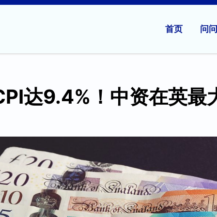
首页
问
CPI达9.4%！中资在英