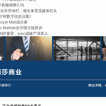
售额再降0.1%
very合并开绿灯，催生体育流媒体巨头
护和数字信息法案》
al Mail或分家
o Blahnik在中国大陆胜诉
BP暴雷，pwc成破产清算人
%，下个月或加息50个基点