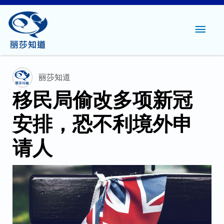
主
菜
单
丽莎知道
移民局偷改多项新冠
安排，恐不利境外申
请人