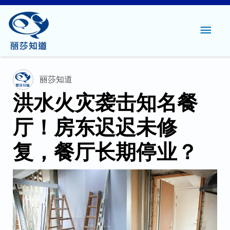
主
菜
单
丽莎知道
洪水火灾袭击知名餐
厅！房东迟迟未修
复，餐厅长期停业？