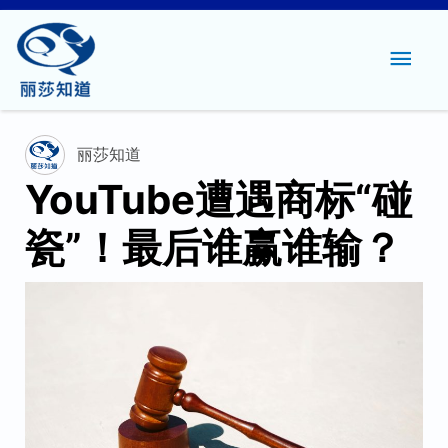
主
菜
单
丽莎知道
YouTube遭遇商标“碰
瓷”！最后谁赢谁输？