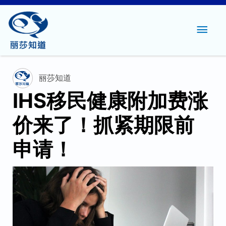
主
菜
单
丽莎知道
IHS移民健康附加费涨
价来了！抓紧期限前
申请！