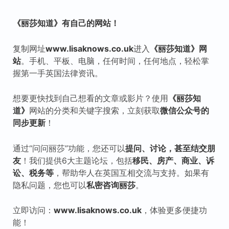
《丽莎知道》有自己的网站！
复制网址
www.lisaknows.co.uk
进入
《丽莎知道》网
站
。手机、平板、电脑，任何时间，任何地点，轻松掌
握第一手英国法律资讯。
想要更快找到自己想看的文章或影片？使用
《丽莎知
道》
网站的分类和关键字搜索，立刻获取
微信公众号的
同步更新
！
通过“问问丽莎”功能，您还可以
提问、讨论，甚至结交朋
友
！我们提供6大主题论坛，包括
移民、房产、商业、诉
讼、税
务等
，帮助华人在英国互相交流与支持。如果有
隐私问题，您也可以
私密咨询丽莎
。
立即访问：
www.lisaknows.co.uk
，体验更多便捷功
能！