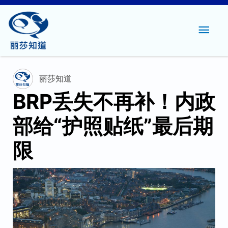
主
菜
单
丽莎知道
BRP丢失不再补！内政
部给“护照贴纸”最后期
限