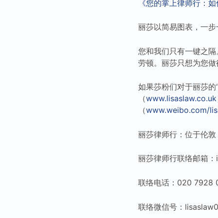
《您的掌上律师行：如
丽莎以简易图表，一步
您和我们只有一键之隔
劳顿。丽莎只想为您做
如果莎粉们对于丽莎的
（
www.lisaslaw.co.uk
（
www.weibo.com/lis
丽莎律师行：位于伦敦
丽莎律师行联络邮箱：info@
联络电话：020 7928 
联络微信号：lisaslaw0