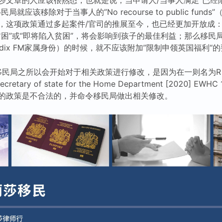
就应该移除对于当事人的”No recourse to public fund
，这项政策通过多起案件/官司的推展至今，也已经更加开放成
贫困”或“即将陷入贫困”，将会影响到孩子的最佳利益；那么移民
endix FM家属身份）的时候，就不应该附加”限制申领英国福利“
局之所以会开始对于相关政策进行修改，是因为在一则名为R (W, a c
) v Secretary of state for the Home Department [2020
的政策是不合法的，并命令移民局做出相关修改。