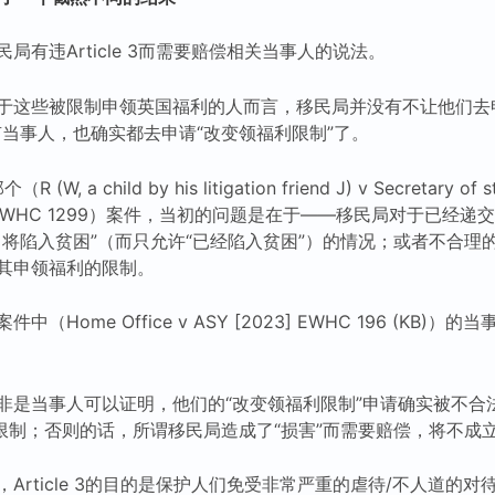
局有违Article 3而需要赔偿相关当事人的说法。
于这些被限制申领英国福利的人而言，移民局并没有不让他们去
有当事人，也确实都去申请“改变领福利限制”了。
 a child by his litigation friend J) v Secretary of st
020] EWHC 1299）案件，当初的问题是在于——移民局对于已经
即将陷入贫困”（而只允许“已经陷入贫困”）的情况；或者不合理
其申领福利的限制。
（Home Office v ASY [2023] EWHC 196 (KB)
非是当事人可以证明，他们的“改变领福利限制”申请确实被不合
其限制；否则的话，所谓移民局造成了“损害”而需要赔偿，将不成
Article 3的目的是保护人们免受非常严重的虐待/不人道的