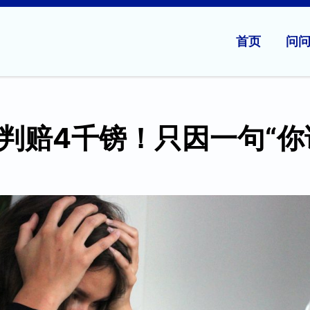
首页
问
判赔4千镑！只因一句“你