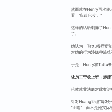
然而就在Henry再次轮
看，‘应该化妆’。”
这样的话语刺痛了Hen
了。
她认为，Tattu餐厅
对她的行为涉嫌种族歧
于是，Henry将Tatt
让员工带妆上班，涉嫌“
伦敦就业法庭对此案进
针对Huang经理“每
“比喻”，而不是她实际