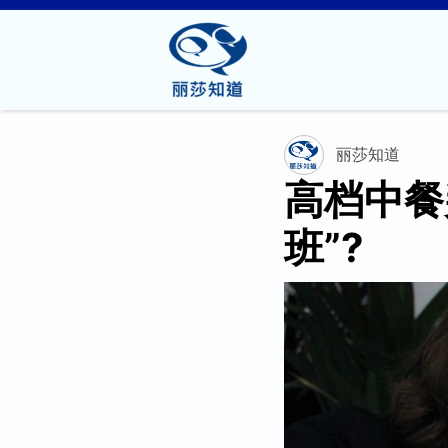
丽莎知道
高档中餐
班”?