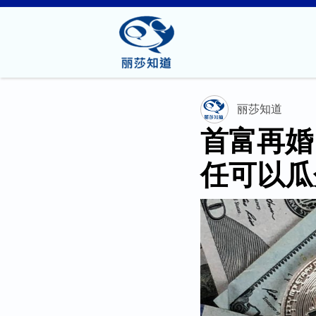
丽莎知道
首富再婚
任可以瓜