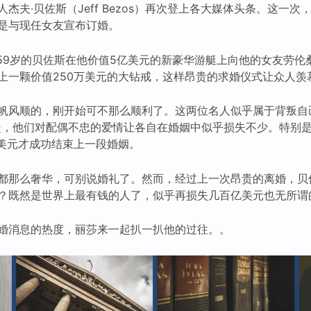
杰夫·贝佐斯（Jeff Bezos）再次登上各大媒体头条。这一
是与现任女友宣布订婚。
59岁的贝佐斯在他价值5亿美元的新豪华游艇上向他的女友劳伦桑切
并送上一颗价值250万美元的大钻戒，这样昂贵的求婚仪式让众人羡
帆风顺的，刚开始可不那么顺利了。这两位名人似乎属于背叛自
是，他们对配偶不忠的爱情让各自在婚姻中似乎损失不少。特别
亿美元才成功结束上一段婚姻。
都那么奢华，可别说婚礼了。然而，经过上一次昂贵的离婚，贝
？既然是世界上最有钱的人了，似乎再损失几百亿美元也无所谓
婚消息的热度，丽莎来一起扒一扒他的过往。。