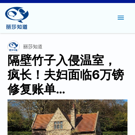
主
菜
单
丽莎知道
隔壁竹子入侵温室，
疯长！夫妇面临6万镑
修复账单…