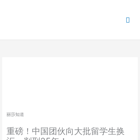
主
菜
单
丽莎知道
重磅！中国团伙向大批留学生换