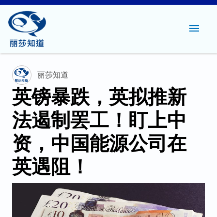
主
菜
单
丽莎知道
英镑暴跌，英拟推新
法遏制罢工！盯上中
资，中国能源公司在
英遇阻！