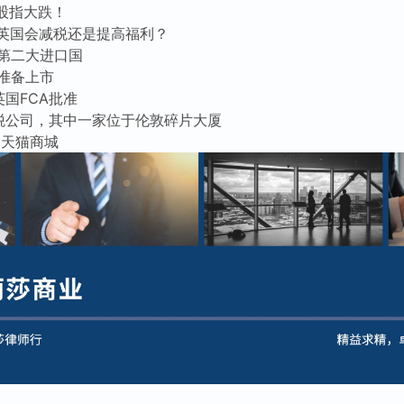
股指大跌！
，英国会减税还是提高福利？
第二大进口国
准备上市
获英国FCA批准
避税公司，其中一家位于伦敦碎片大厦
回天猫商城