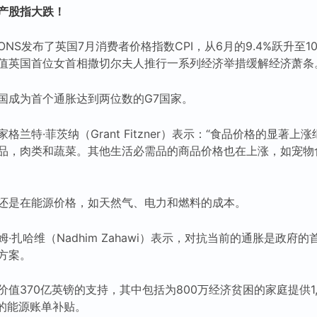
地产股指大跌！
S发布了英国7月消费者价格指数CPI，从6月的9.4%跃升至10.
值英国首位女首相撒切尔夫人推行一系列经济举措缓解经济萧条
国成为首个通胀达到两位数的G7国家。
兰特·菲茨纳（Grant Fitzner）表示：“食品价格的显著
品，肉类和蔬菜。其他生活必需品的商品价格也在上涨，如宠物
还是在能源价格，如天然气、电力和燃料的成本。
·扎哈维（Nadhim Zahawi）表示，对抗当前的通胀是政府
方案。
值370亿英镑的支持，其中包括为800万经济贫困的家庭提供1,
镑的能源账单补贴。