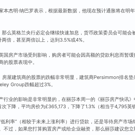
家本杰明·纳巴罗表示，根据最新数据，他现在预计通胀将在明年
高，那么英格兰央行必定会继续快速加息，货币政策委员会可能会
提升两倍，甚至两倍以上，达到3.5%或4%。
英国房产市场受到影响，购房者可能会因高额的贷款利息而暂缓
商的股票表现中。
，房屋建筑商的股票的跌幅非常明显，建筑商Persimmon排名
rkeley Group跌幅超过3%。
产行业的影响是非常明显的，在丽莎本周一的《丽莎房产快讯》
下降，平均房价为£365,173，下降了1.3%（相当于4,79
“低利率”（相较于未来上涨利率）进行贷款，还是等待房产市场继
。不过，如果您打算购置房产或给企业融资，那么丽莎建议您立