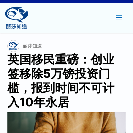
主
菜
单
丽莎知道
英国移民重磅：创业
签移除5万镑投资门
槛，报到时间不可计
入10年永居