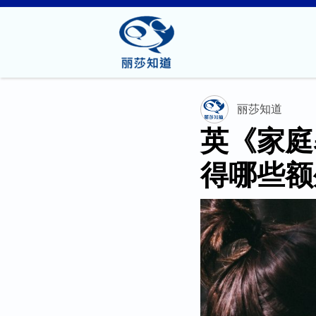
丽莎知道
英《家庭
得哪些额