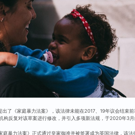
府提出了《家庭暴力法案》，该法律未能在2017、19年议会结束
机构反复对该草案进行修改，并引入多项新法规，于2020年3
《家庭暴力法案》正式通过皇家御准并被签署成为英国法律，该法