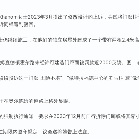
hanom女士2023年3月提出了修改设计的上诉，尝试将门廊
诉同样遭到驳回。
女士仍继续施工，在他们的独立房屋外建成了一个带有两根2.4米
德姆查德顿霍尔路未经许可建造门廊而被罚款近2000英镑。图：
纷投诉这一门廊“丑陋不堪”、“像特拉福德中心的罗马柱”或“像清
子在奥尔德姆的道路上格外显眼。
的强制执行通知，要求在2023年12月前自行拆除门廊或将其缩
未在期限内遵守规定，议会遂将她告上法庭。