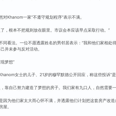
对Khanom一家“不遵守规划程序”表示不满。
慢了，根本不把规则放在眼里。市议会本应该早点采取行动。”
不同看法。一位不愿透露姓名的男邻居表示：“我和他们家相处
自己并未参与反对活动。
现梦想”
hanom女士的儿子、21岁的穆罕默德公开回应，称这些投诉“是
里，靠自己努力建造了梦想的房子。我们家有九口人，自然需要一
是因为他们家太大而心怀不满，并透露他们计划把这套房产改造成A
房屋。