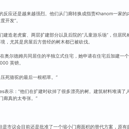
的反应还是越来越强烈。他们从门廊转换成指责Khanom一家的
度开发”。
们建造老虎窗、两层扩建部分以及后院的“儿童游乐场”，但居民
环境，尤其是房屋后方曾经的树木都已被砍伐。
m 和家人在奥尔德姆共同居住的半独立式住宅，她申请在住宅后加建
000 英镑。
是压死骆驼的最后一根稻草。”
 Rees表示：“他们在扩建时砍掉了很多漂亮的树。建筑材料堆满
门廊真的太夸张。”
款，但是市议会目前还是批准了一个缩小门廊面积的替代方案，原有