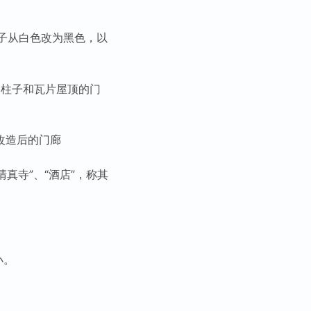
柱子从白色改为黑色，以
高柱子和瓦片屋顶的门
改造后的门廊
真寺”、“酒店”，称其
小。