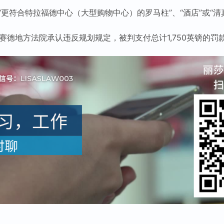
更符合特拉福德中心（大型购物中心）的罗马柱”、“酒店”或“清
姆赛德地方法院承认违反规划规定，被判支付总计1,750英镑的罚