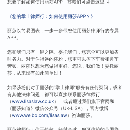
想要了解如何使用丽莎APP，莎粉们可点击这里 ↓
《您的掌上律师行：如何使用丽莎APP？》
丽莎以简易图表，一步一步带您使用丽莎律师行的专属
APP。
您和我们只有一键之隔。委托我们，您完全可以更加省
时省力。对于住得远的莎粉，您更可以省下车费和舟车
劳顿。丽莎只想为您做得更好。您说，我们做！委托丽
莎，从来没有如此简单过！
如果莎粉们对于丽莎的“掌上律师”服务有任何疑问，或者
有其他法律问题，都可以直接联系丽莎律师行
（
www.lisaslaw.co.uk
），或者通过我们旗下官网和
《丽莎知道》微信公众号（UK-LISA），官方微博
（
www.weibo.com/lisaslaw
）咨询丽莎。
丽莎律师行：位于伦敦，辐射全球。您可信赖的英国华