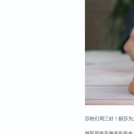
莎粉们周三好！丽莎为
移民新政实施半年有余