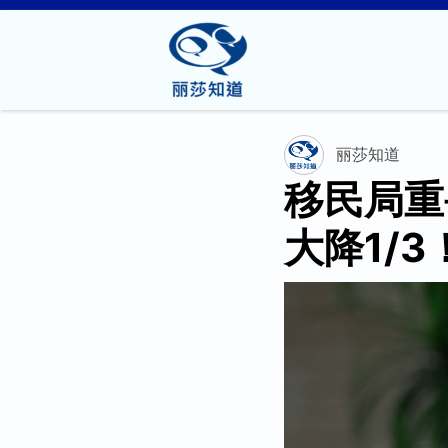
丽莎知道
移民局重
大降1/3