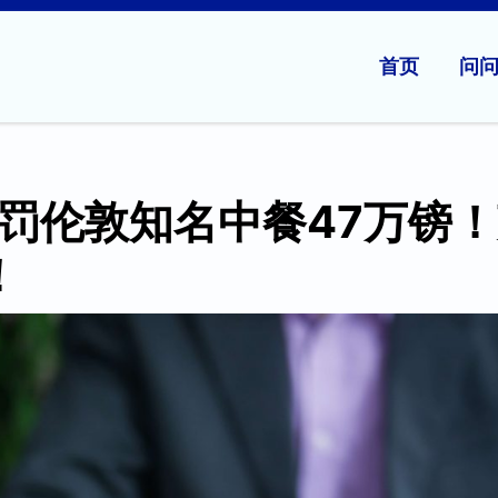
首页
问
罚伦敦知名中餐47万镑
！