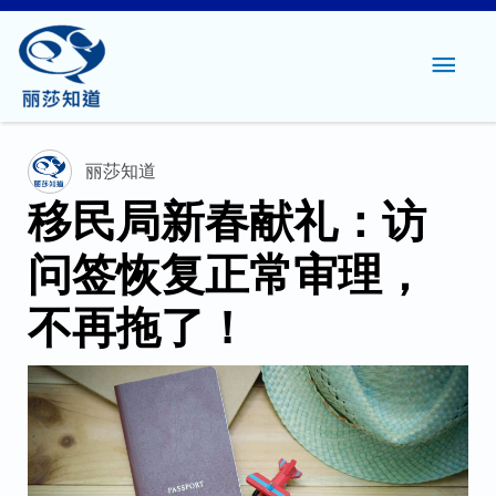
主
菜
单
丽莎知道
移民局新春献礼：访
问签恢复正常审理，
不再拖了！