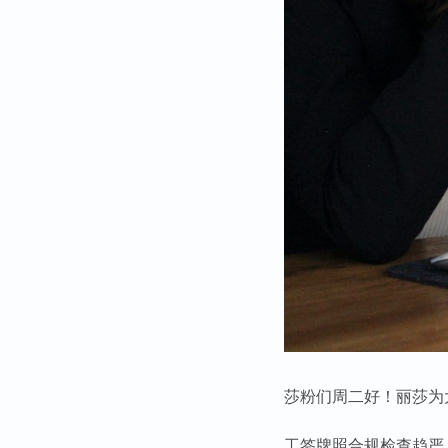
莎粉们周二好！丽莎为
工签牌照合规检查趋严，