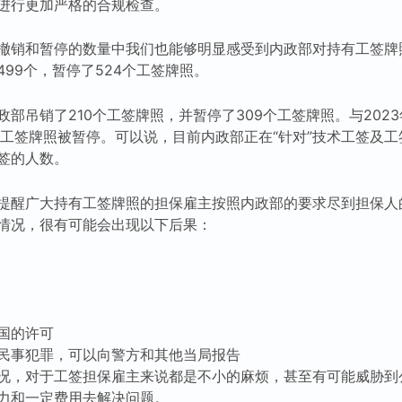
进行更加严格的合规检查。
撤销和暂停的数量中我们也能够明显感受到内政部对持有工签牌照
99个，暂停了524个工签牌照。
部吊销了210个工签牌照，并暂停了309个工签牌照。与202
个工签牌照被暂停。可以说，目前内政部正在“针对”技术工签及
签的人数。
提醒广大持有工签牌照的担保雇主按照内政部的要求尽到担保人
情况，很有可能会出现以下后果：
国的许可
民事犯罪，可以向警方和其他当局报告
况，对于工签担保雇主来说都是不小的麻烦，甚至有可能威胁到
力和一定费用去解决问题。