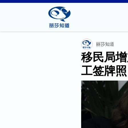
丽莎知道
移民局增
工签牌照