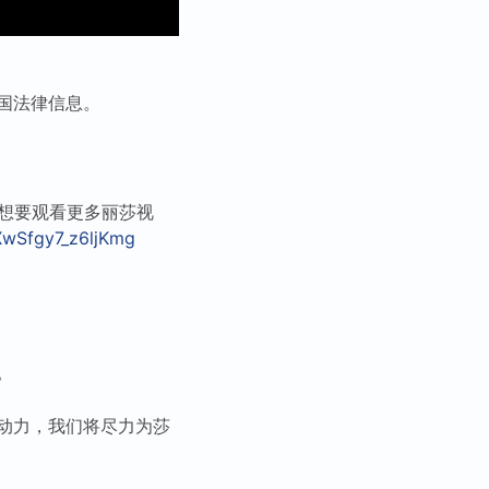
国法律信息。
果想要观看更多丽莎视
wSfgy7_z6ljKmg
。
动力，我们将尽力为莎