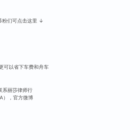
莎粉们可点击这里 ↓
更可以省下车费和舟车
联系丽莎律师行
SA），官方微博