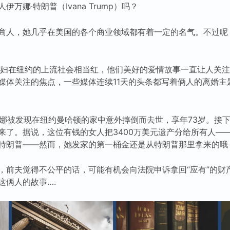
万娜·特朗普（Ivana Trump）吗？
商人，她几乎在美国的各个商业领域都有着一定的名气。不过呢
夫妇在纽约的上流社会相当红，他们美好的爱情故事一直让人关注。
媒体关注的焦点，一些媒体连续11天的头条都写着俩人的离婚主
伊万娜被发现在纽约曼哈顿的家中意外摔倒而去世，享年73岁。接
来了。据说，这位有钱的女人把3400万美元遗产分给所有人—
特朗普——然而，她发家的第一桶金还是从特朗普那里拿来的哦
，前夫觉得不公平的话，可能有机会向法院申诉拿回“应有”的财产
这俩人的故事….