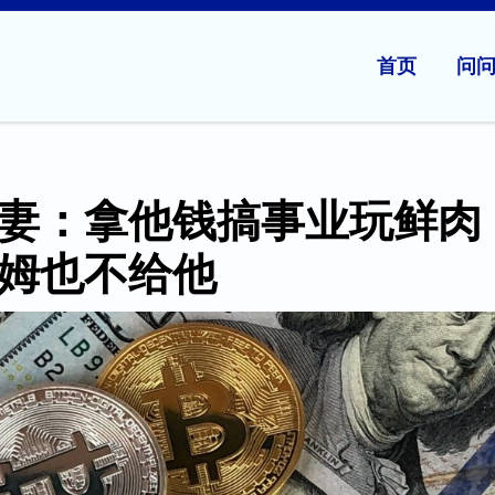
首页
问
妻：拿他钱搞事业玩鲜肉
姆也不给他