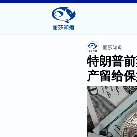
丽莎知道
特朗普前
产留给保