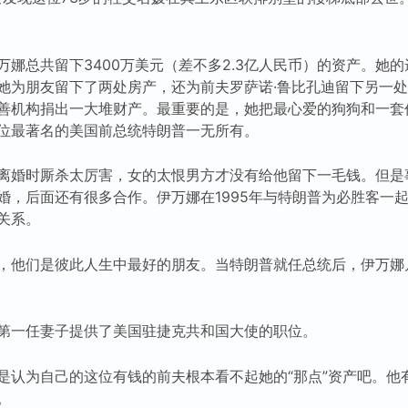
万娜总共留下3400万美元（差不多2.3亿人民币）的资产。她
她为朋友留下了两处房产，还为前夫罗萨诺·鲁比孔迪留下另一
善机构捐出一大堆财产。最重要的是，她把最心爱的狗狗和一套价
位最著名的美国前总统特朗普一无所有。
离婚时厮杀太厉害，女的太恨男方才没有给他留下一毛钱。但是
婚，后面还有很多合作。伊万娜在1995年与特朗普为必胜客一
关系。
，他们是彼此人生中最好的朋友。当特朗普就任总统后，伊万娜
第一任妻子提供了美国驻捷克共和国大使的职位。
是认为自己的这位有钱的前夫根本看不起她的“那点”资产吧。他
。