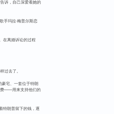
士告诉，自己深爱着她的
歌手玛拉·梅普尔斯恋
。在离婚诉讼的过程
这样过去了。
间的豪宅、一套位于特朗
养费——用来支持他们的
着特朗普留下的钱，逐