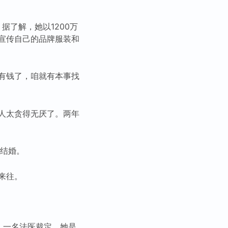
据了解，她以1200万
宣传自己的品牌服装和
有钱了，咱就有本事找
人太贪得无厌了。两年
刻结婚。
来往。
世。一名法医裁定，她是