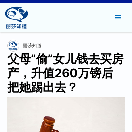
主
菜
单
丽莎知道
父母”偷”女儿钱去买房
产，升值260万镑后
把她踢出去？