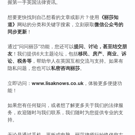
握第一手英国法律资讯。
想要更快找到自己想看的文章或影片？使用
《丽莎知
道》
网站的分类和关键字搜索，立刻获取
微信公众号的
同步更新
！
通过“问问丽莎”功能，您还可以
提问、讨论，甚至结交朋
友
！我们提供6大主题论坛，包括
移民、房产、商业、诉
讼、税
务等
，帮助华人在英国互相交流与支持。如果有
隐私问题，您也可以
私密咨询丽莎
。
立即访问：
www.lisaknows.co.uk
，体验更多便捷功
能！
如果您有任何疑问，或者想了解更多关于我们的法律服
务，欢迎随时与我们联系，我们随时为您提供专业的支
持。
无论是通过手机、平板或电脑，丽莎律师行始终伴您左