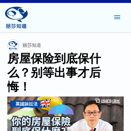
主
菜
单
丽莎知道
房屋保险到底保什
么？别等出事才后
悔！