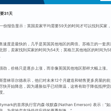
要31天
e的另一份报告显示：英国卖家平均需要59天的时间才可以找到买家
售速度是最快的，几乎是英国其他地区的两倍。苏格兰的一套房
北部，卖家找到买家的时间为54天；英格兰其他地区的时间为58
。
强劲，价格只是逐步上涨，而非像英国其他地区那样大幅上涨。
斯普林菲尔德表示，他们对未来12个月建造和销售更多房屋的
尽快开始降息，因为通胀似乎已经降温，这将有助于降低抵押贷
度。
tymark的首席执行官内森·埃默森(Nathan Emerson) 表示
息，为房地产市场提供应得的夏季刺激。”