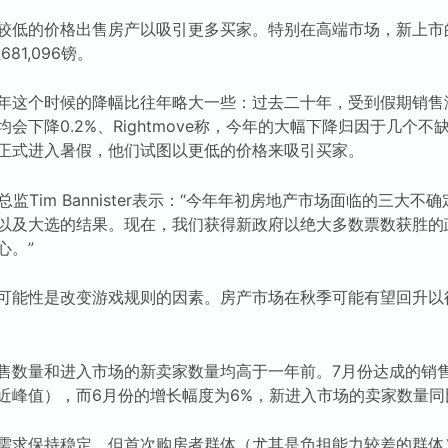
较低的价格出售房产以吸引更多买家。特别在高端市场，新上市
81,096镑。
年这个时候的降幅比往年略大一些：过去二十年，受到假期销售
会下降0.2%、Rightmove称，今年的大幅下降归因于几个
正式进入暑假，他们试图以更低的价格来吸引买家。
科学总监Tim Bannister表示：“今年年初房地产市场面临的三大
以及大选的结果。现在，我们获得新政府以绝大多数票数获胜的
心。”
可能性是改变游戏规则的因素。房产市场在秋季可能有望回升以
售数量和进入市场的新卖家数量均高于一年前。7月份达成的销售
近峰值），而6月份的增长幅度为6%，新进入市场的卖家数量同
需求保持稳定，但首次购房者群体（尤其是负担能力较差的群体