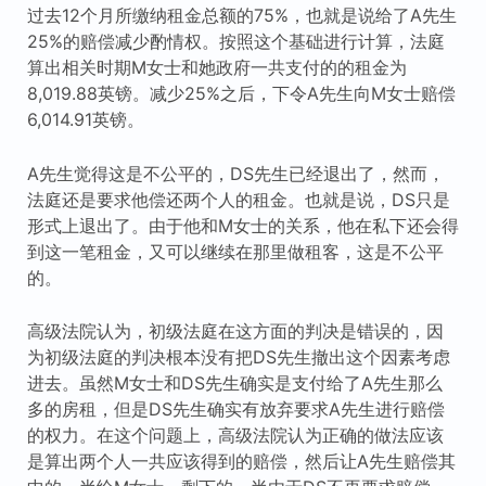
过去12个月所缴纳租金总额的75%，也就是说给了A先生
25%的赔偿减少酌情权。按照这个基础进行计算，法庭
算出相关时期M女士和她政府一共支付的的租金为
8,019.88英镑。减少25%之后，下令A先生向M女士赔偿
6,014.91英镑。
A先生觉得这是不公平的，DS先生已经退出了，然而，
法庭还是要求他偿还两个人的租金。也就是说，DS只是
形式上退出了。由于他和M女士的关系，他在私下还会得
到这一笔租金，又可以继续在那里做租客，这是不公平
的。
高级法院认为，初级法庭在这方面的判决是错误的，因
为初级法庭的判决根本没有把DS先生撤出这个因素考虑
进去。虽然M女士和DS先生确实是支付给了A先生那么
多的房租，但是DS先生确实有放弃要求A先生进行赔偿
的权力。在这个问题上，高级法院认为正确的做法应该
是算出两个人一共应该得到的赔偿，然后让A先生赔偿其