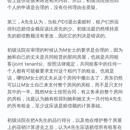
会上提供证据来陈述相关内容。所以，初级法院按照四
个人的申请是合理的，没有任何理由去质疑。
第三，A先生认为，当租户DS退出索赔时，租户们所应
得到总赔偿金额应该比原先的少。初级法庭仍然维持原
先的赔偿数额没有更改，因此它的判决是错误的。
初级法院在审理的时候认为M女士的要求是合理的，因为
她和自己的丈夫是共同租赁的那间房屋，也就是共同租
客(joint tenants)。按照法律规定，共同租客中的任何一
个人都有可能被要求支付这个租约下的租金。也就是
说，哪怕M女士的丈夫从这个房间中搬出去了，房东仍然
可以让M女士自己来支付整个房间的房租，而不是只支付
其中的一半。既然M女士按照合同，有义务承担整个房间
的房租，法庭认为她有权得到她和她丈夫一共付给A先生
的所有租金，至少这应该是赔偿额的计算基础。
初级法院在把A先生的品行得分，以及他在维护整个房屋
上的花销计算进去之后，认为A先生应该赔偿所有租客在