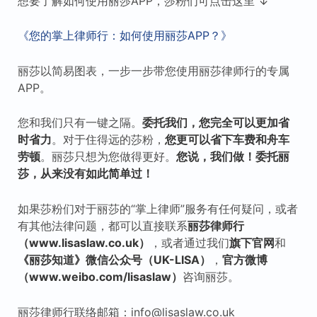
想要了解如何使用丽莎APP，莎粉们可点击这里 ↓
《您的掌上律师行：如何使用丽莎APP？》
丽莎以简易图表，一步一步带您使用丽莎律师行的专属
APP。
您和我们只有一键之隔。
委托我们，您完全可以更加省
时省力
。对于住得远的莎粉，
您更可以省下车费和舟车
劳顿
。丽莎只想为您做得更好。
您说，我们做！委托丽
莎，从来没有如此简单过！
如果莎粉们对于丽莎的“掌上律师”服务有任何疑问，或者
有其他法律问题，都可以直接联系
丽莎律师行
（www.lisaslaw.co.uk）
，或者通过我们
旗下
官网
和
《丽莎知道》微信公众号（UK-LISA）
，
官方微博
（www.weibo.com/lisaslaw）
咨询丽莎。
丽莎律师行联络邮箱：info@lisaslaw.co.uk