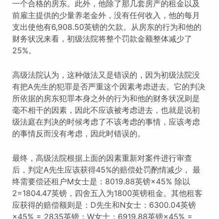
一个合格的房东。此外，他除了那几套房产的租金以及
前雇主提供的少量养老金外，没有任何收入，他的每月
支出使他有6,908.50英镑的欠款。从房东的行为和他的
财务状况来看，初级法院将整个罚款金额整体减少了
25%。
高级法院认为，这种做法又是错误的，因为初级法院没
有把A先生的犯罪是否严重这个因素考虑进去。它的判决
所依据的房东犯罪本身之外的行为和他的财务状况则是
毫不相干的因素，因此不应该被考虑进去，也就是说初
级法庭在判决的时候考虑了不该考虑的事情，应该考虑
的事情反而没有考虑，因此时错误的。
最终，高级法院根据上面的因素重新对案件进行审查
后，判定A先生应该获得45%的赔偿处罚酌情减少， 最
终需要偿还租户M女士是：8019.88英镑×45% 除以
2=1804.47英镑，四舍五入为1800英镑租金。其他租客
应获得的赔偿额则是：D先生和N女士：6300.04英镑
×45% = 2835英镑；W女士：6919.88英镑×45% =