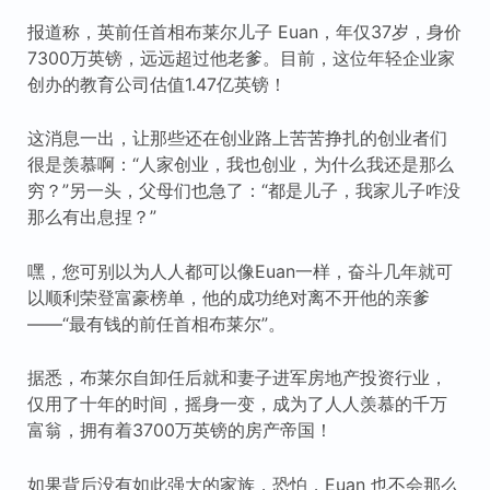
报道称，英前任首相布莱尔儿子 Euan，年仅37岁，身价
7300万英镑，远远超过他老爹。目前，这位年轻企业家
创办的教育公司估值1.47亿英镑！
这消息一出，让那些还在创业路上苦苦挣扎的创业者们
很是羡慕啊：“人家创业，我也创业，为什么我还是那么
穷？”另一头，父母们也急了：“都是儿子，我家儿子咋没
那么有出息捏？”
嘿，您可别以为人人都可以像Euan一样，奋斗几年就可
以顺利荣登富豪榜单，他的成功绝对离不开他的亲爹
——“最有钱的前任首相布莱尔”。
据悉，布莱尔自卸任后就和妻子进军房地产投资行业，
仅用了十年的时间，摇身一变，成为了人人羡慕的千万
富翁，拥有着3700万英镑的房产帝国！
如果背后没有如此强大的家族，恐怕，Euan 也不会那么