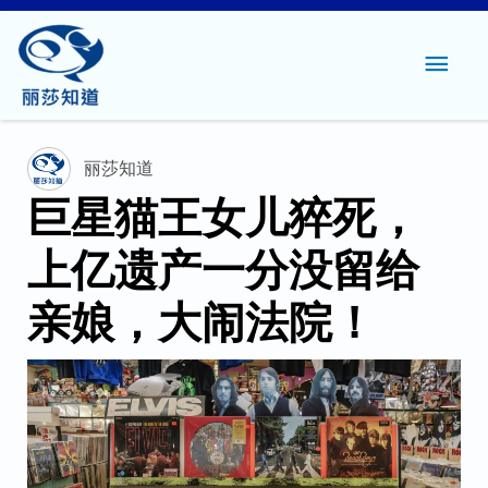
主
菜
单
丽莎知道
巨星猫王女儿猝死，
上亿遗产一分没留给
亲娘，大闹法院！