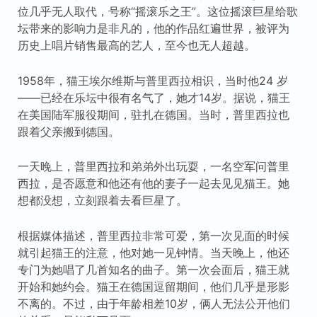
位几乎无人取代，号称“摇滚乐之王”。这位摇滚巨星给歌
坛带来的影响力是非凡的，他的作品红遍世界，被评为
历史上唱片销售最高的艺人，至今也无人超越。
1958年，猫王埃尔维斯与普里西拉相识，当时他24 岁
——已经在乐坛中很有名气了，她才14岁。据说，猫王
在美国陆军服役期间，驻扎在德国。当时，普里西拉也
跟着父亲搬到德国。
一天晚上，普里西拉和弟弟外出玩耍，一名空军问普里
西拉，是否愿意和他还有他的妻子一起去见见猫王。她
想都没想，立刻跟着去看巨星了。
根据媒体描述，普里西拉非常可爱，第一次见面的时候
就引起猫王的注意，他对她一见钟情。当天晚上，他还
专门为她唱了几首知名的曲子。第一次会面后，猫王就
开始和她约会。猫王在德国逗留期间，他们几乎是形影
不离的。不过，由于年龄相差10岁，俩人无法公开他们