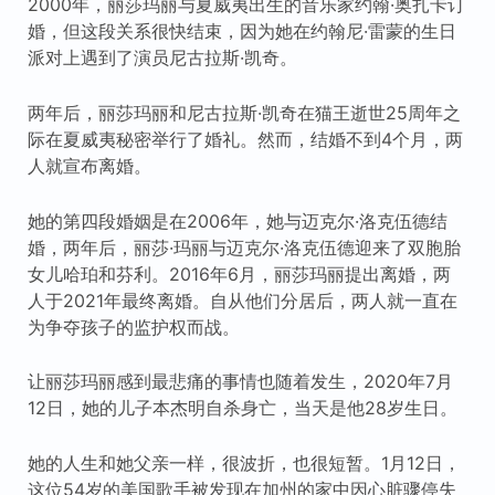
2000年，丽莎玛丽与夏威夷出生的音乐家约翰·奥扎卡订
婚，但这段关系很快结束，因为她在约翰尼·雷蒙的生日
派对上遇到了演员尼古拉斯·凯奇。
两年后，丽莎玛丽和尼古拉斯·凯奇在猫王逝世25周年之
际在夏威夷秘密举行了婚礼。然而，结婚不到4个月，两
人就宣布离婚。
她的第四段婚姻是在2006年，她与迈克尔·洛克伍德结
婚，两年后，丽莎·玛丽与迈克尔·洛克伍德迎来了双胞胎
女儿哈珀和芬利。2016年6月，丽莎玛丽提出离婚，两
人于2021年最终离婚。自从他们分居后，两人就一直在
为争夺孩子的监护权而战。
让丽莎玛丽感到最悲痛的事情也随着发生，2020年7月
12日，她的儿子本杰明自杀身亡，当天是他28岁生日。
她的人生和她父亲一样，很波折，也很短暂。1月12日，
这位54岁的美国歌手被发现在加州的家中因心脏骤停失