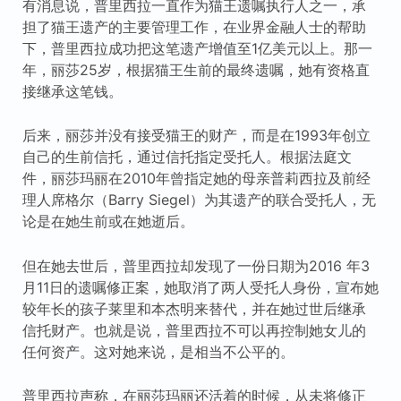
有消息说，普里西拉一直作为猫王遗嘱执行人之一，承
担了猫王遗产的主要管理工作，在业界金融人士的帮助
下，普里西拉成功把这笔遗产增值至1亿美元以上。那一
年，丽莎25岁，根据猫王生前的最终遗嘱，她有资格直
接继承这笔钱。
后来，丽莎并没有接受猫王的财产，而是在1993年创立
自己的生前信托，通过信托指定受托人。根据法庭文
件，丽莎玛丽在2010年曾指定她的母亲普莉西拉及前经
理人席格尔（Barry Siegel）为其遗产的联合受托人，无
论是在她生前或在她逝后。
但在她去世后，普里西拉却发现了一份日期为2016 年3
月11日的遗嘱修正案，她取消了两人受托人身份，宣布她
较年长的孩子莱里和本杰明来替代，并在她过世后继承
信托财产。也就是说，普里西拉不可以再控制她女儿的
任何资产。这对她来说，是相当不公平的。
普里西拉声称，在丽莎玛丽还活着的时候，从未将修正