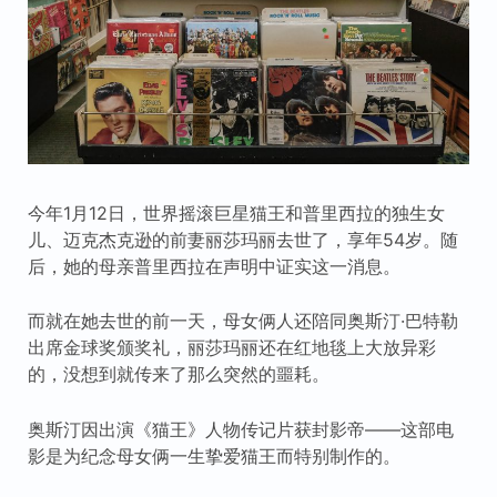
今年1月12日，世界摇滚巨星猫王和普里西拉的独生女
儿、迈克杰克逊的前妻丽莎玛丽去世了，享年54岁。随
后，她的母亲普里西拉在声明中证实这一消息。
而就在她去世的前一天，母女俩人还陪同奥斯汀·巴特勒
出席金球奖颁奖礼，丽莎玛丽还在红地毯上大放异彩
的，没想到就传来了那么突然的噩耗。
奥斯汀因出演《猫王》人物传记片获封影帝——这部电
影是为纪念母女俩一生挚爱猫王而特别制作的。