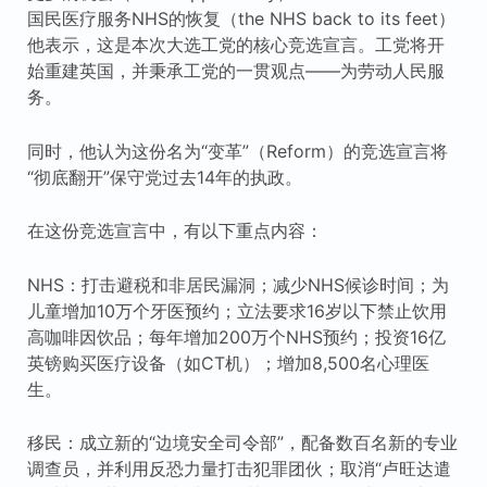
国民医疗服务NHS的恢复（the NHS back to its feet）
他表示，这是本次大选工党的核心竞选宣言。工党将开
始重建英国，并秉承工党的一贯观点——为劳动人民服
务。
同时，他认为这份名为“变革”（Reform）的竞选宣言将
“彻底翻开”保守党过去14年的执政。
在这份竞选宣言中，有以下重点内容：
NHS：打击避税和非居民漏洞；减少NHS候诊时间；为
儿童增加10万个牙医预约；立法要求16岁以下禁止饮用
高咖啡因饮品；每年增加200万个NHS预约；投资16亿
英镑购买医疗设备（如CT机）；增加8,500名心理医
生。
移民：成立新的“边境安全司令部”，配备数百名新的专业
调查员，并利用反恐力量打击犯罪团伙；取消“卢旺达遣