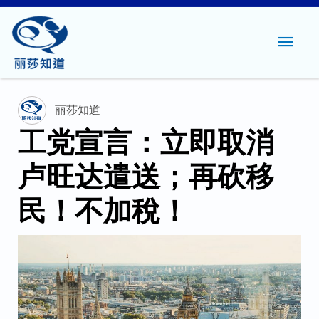
主
菜
单
丽莎知道
工党宣言：立即取消
卢旺达遣送；再砍移
民！不加稅！