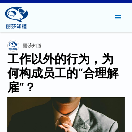
主
菜
单
丽莎知道
工作以外的行为，为
何构成员工的“合理解
雇”？