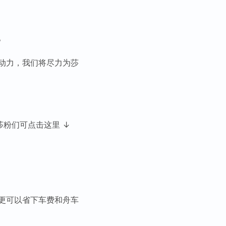
。
动力，我们将尽力为莎
莎粉们可点击这里 ↓
更可以省下车费和舟车