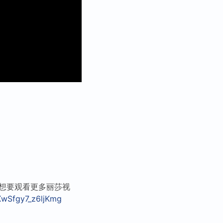
果想要观看更多丽莎视
wSfgy7_z6ljKmg