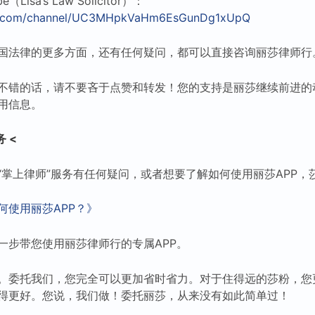
isa’s Law Solicitor）：
be.com/channel/UC3MHpkVaHm6EsGunDg1xUpQ
国法律的更多方面，还有任何疑问，都可以直接咨询丽莎律师行
不错的话，请不要吝于点赞和转发！您的支持是丽莎继续前进的
用信息。
 <
“掌上律师”服务有任何疑问，或者想要了解如何使用丽莎APP，
何使用丽莎APP？》
一步带您使用丽莎律师行的专属APP。
。委托我们，您完全可以更加省时省力。对于住得远的莎粉，您
得更好。您说，我们做！委托丽莎，从来没有如此简单过！