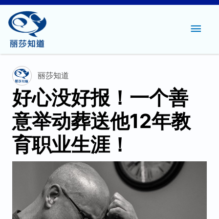
主
菜
单
丽莎知道
好心没好报！一个善
意举动葬送他12年教
育职业生涯！