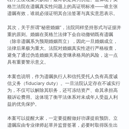
格兰法院在遗嘱真实性问题上的高证明标准——谁主张
遗嘱有效，谁就必须证明其合法签署与真实意思表示。
其次，关于所谓“秘密婚姻”，法院同样坚持形式与证据并
重的原则。婚姻在英格兰法律下会自动撤销既有遗嘱
（除非遗嘱系为预期婚姻而立），因此一旦婚姻成立，
法律后果极为重大。法院对婚姻真实性进行严格核查，
避免了通过伪造婚姻关系改变继承格局的风险，这一点
具有重要警示意义。
本案也说明，作为遗嘱执行人和信托受托人负有高度诚
信义务（fiduciary duty）。一旦法院认定存在不诚实行
为，不仅可以解除其职务，还可冻结资产、命其承担高
额诉讼费用。这体现了衡平法体系对未成年人受益人利
益的优先保护。
本案可以提醒大家，一定要提醒做好功课提前预防。立
遗嘱应由专业律师起草并监督签署，必要时取得医生出