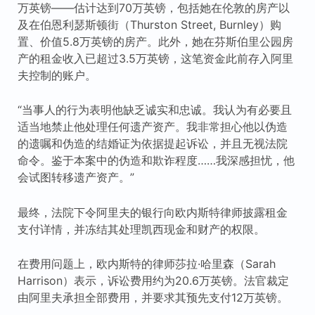
万英镑——估计达到70万英镑，包括她在伦敦的房产以
及在伯恩利瑟斯顿街（Thurston Street, Burnley）购
置、价值5.8万英镑的房产。此外，她在芬斯伯里公园房
产的租金收入已超过3.5万英镑，这笔资金此前存入阿里
夫控制的账户。
“当事人的行为表明他缺乏诚实和忠诚。我认为有必要且
适当地禁止他处理任何遗产资产。我非常担心他以伪造
的遗嘱和伪造的结婚证为依据提起诉讼，并且无视法院
命令。鉴于本案中的伪造和欺诈程度……我深感担忧，他
会试图转移遗产资产。”
最终，法院下令阿里夫的银行向欧内斯特律师披露租金
支付详情，并冻结其处理凯西现金和财产的权限。
在费用问题上，欧内斯特的律师莎拉·哈里森（Sarah
Harrison）表示，诉讼费用约为20.6万英镑。法官裁定
由阿里夫承担全部费用，并要求其预先支付12万英镑。