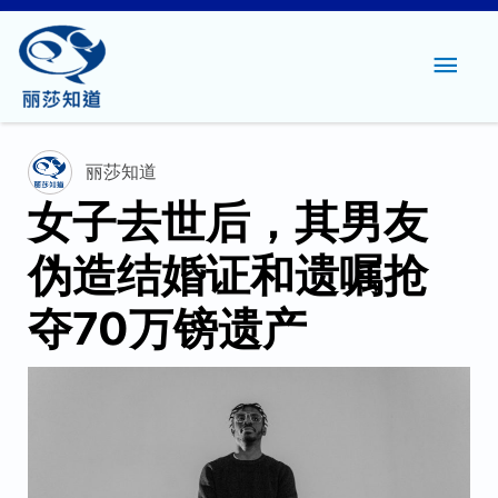
主
菜
单
丽莎知道
女子去世后，其男友
伪造结婚证和遗嘱抢
夺70万镑遗产