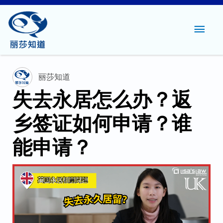
主
菜
单
丽莎知道
失去永居怎么办？返
乡签证如何申请？谁
能申请？