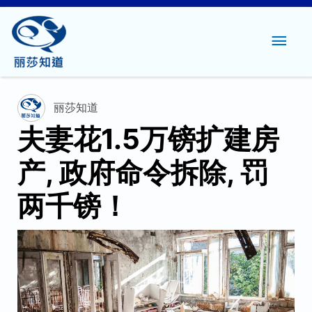
主
菜
单
丽莎知道
夫妻花1.5万镑扩建房
产, 政府命令拆除, 罚
两千镑！