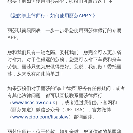
想要了解如何使用丽莎APP，莎粉们可点击这里 ↓
《您的掌上律师行：如何使用丽莎APP？》
丽莎以简易图表，一步一步带您使用丽莎律师行的专属
APP。
您和我们只有一键之隔。委托我们，您完全可以更加省
时省力。对于住得远的莎粉，您更可以省下车费和舟车
劳顿。丽莎只想为您做得更好。您说，我们做！委托丽
莎，从来没有如此简单过！
如果莎粉们对于丽莎的“掌上律师”服务有任何疑问，或者
有其他法律问题，都可以直接联系丽莎律师行
（
www.lisaslaw.co.uk
），或者通过我们旗下官网和
《丽莎知道》微信公众号（UK-LISA），官方微博
（
www.weibo.com/lisaslaw
）咨询丽莎。
丽莎律师行：位于伦敦，辐射全球。您可信赖的英国华