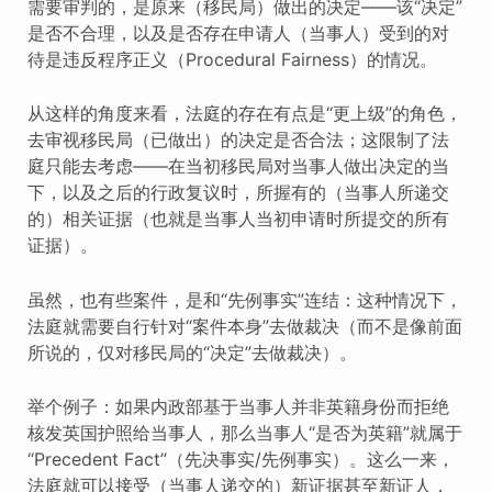
需要审判的，是原来（移民局）做出的决定——该“决定”
是否不合理，以及是否存在申请人（当事人）受到的对
待是违反程序正义（Procedural Fairness）的情况。
从这样的角度来看，法庭的存在有点是“更上级”的角色，
去审视移民局（已做出）的决定是否合法；这限制了法
庭只能去考虑——在当初移民局对当事人做出决定的当
下，以及之后的行政复议时，所握有的（当事人所递交
的）相关证据（也就是当事人当初申请时所提交的所有
证据）。
虽然，也有些案件，是和“先例事实”连结：这种情况下，
法庭就需要自行针对“案件本身”去做裁决（而不是像前面
所说的，仅对移民局的“决定”去做裁决）。
举个例子：如果内政部基于当事人并非英籍身份而拒绝
核发英国护照给当事人，那么当事人“是否为英籍”就属于
“Precedent Fact”（先决事实/先例事实）。这么一来，
法庭就可以接受（当事人递交的）新证据甚至新证人，