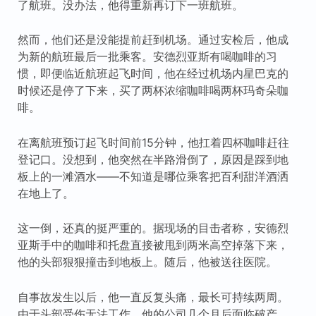
了航班。没办法，他得重新再订下一班航班。
然而，他们还是没能提前赶到机场。通过安检后，他成
为新的航班最后一批乘客。安德烈亚斯有喝咖啡的习
惯，即便临近航班起飞时间，他在经过机场内星巴克的
时候还是停了下来，买了两杯浓缩咖啡喝两杯玛奇朵咖
啡。
在离航班预订起飞时间前15分钟，他扛着四杯咖啡赶往
登记口。没想到，他突然在半路滑倒了，原因是踩到地
板上的一滩酒水——不知道是哪位乘客把百利甜洋酒洒
在地上了。
这一倒，还真的挺严重的。据现场的目击者称，安德烈
亚斯手中的咖啡和托盘直接被甩到两米高空掉落下来，
他的头部狠狠撞击到地板上。随后，他被送往医院。
自事故发生以后，他一直反复头痛，最长可持续两周。
由于头部受伤无法工作，他的公司几个月后面临破产。