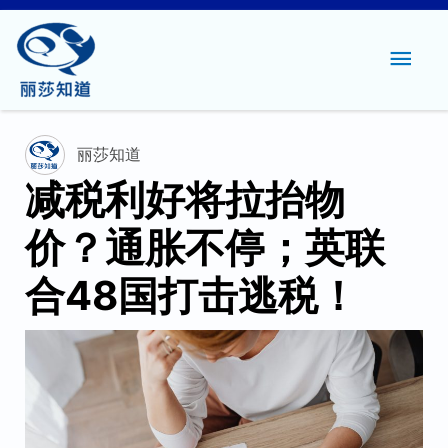
主
菜
单
丽莎知道
减税利好将拉抬物
价？通胀不停；英联
合48国打击逃税！