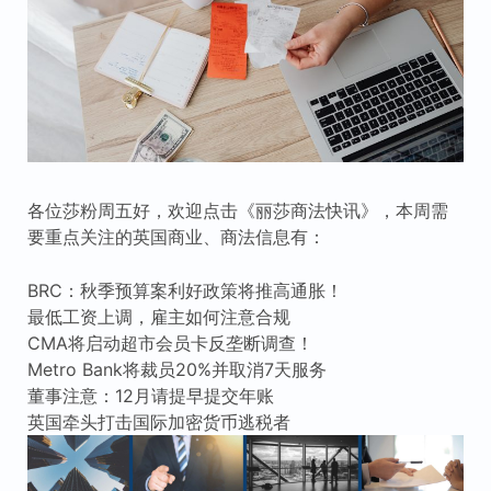
各位莎粉周五好，欢迎点击《丽莎商法快讯》，本周需
要重点关注的英国商业、商法信息有：
BRC：秋季预算案利好政策将推高通胀！
最低工资上调，雇主如何注意合规
CMA将启动超市会员卡反垄断调查！
Metro Bank将裁员20%并取消7天服务
董事注意：12月请提早提交年账
英国牵头打击国际加密货币逃税者