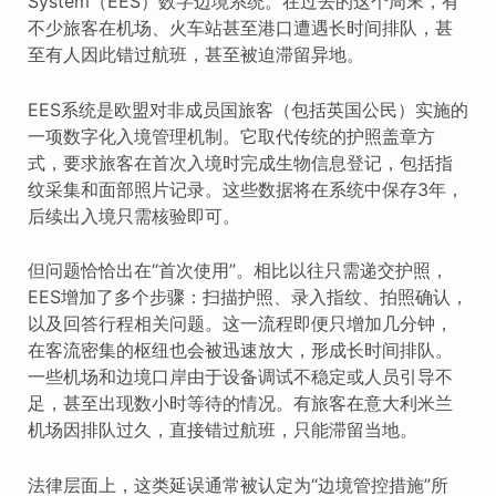
System（EES）数字边境系统。在过去的这个周末，有
不少旅客在机场、火车站甚至港口遭遇长时间排队，甚
至有人因此错过航班，甚至被迫滞留异地。
EES系统是欧盟对非成员国旅客（包括英国公民）实施的
一项数字化入境管理机制。它取代传统的护照盖章方
式，要求旅客在首次入境时完成生物信息登记，包括指
纹采集和面部照片记录。这些数据将在系统中保存3年，
后续出入境只需核验即可。
但问题恰恰出在“首次使用”。相比以往只需递交护照，
EES增加了多个步骤：扫描护照、录入指纹、拍照确认，
以及回答行程相关问题。这一流程即便只增加几分钟，
在客流密集的枢纽也会被迅速放大，形成长时间排队。
一些机场和边境口岸由于设备调试不稳定或人员引导不
足，甚至出现数小时等待的情况。有旅客在意大利米兰
机场因排队过久，直接错过航班，只能滞留当地。
法律层面上，这类延误通常被认定为“边境管控措施”所