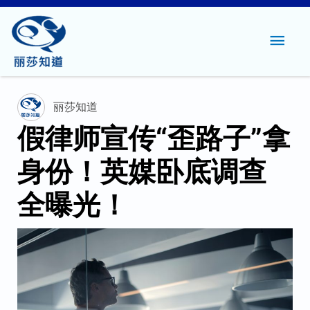
主
菜
单
丽莎知道
假律师宣传“歪路子”拿
身份！英媒卧底调查
全曝光！