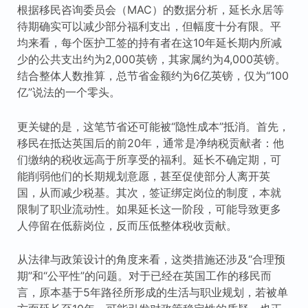
根据移民咨询委员会（MAC）的数据分析，延长永居等
待期确实可以减少部分福利支出，但幅度十分有限。平
均来看，每个医护工签的持有者在这10年延长期内所减
少的公共支出约为2,000英镑，其家属约为4,000英镑。
结合整体人数推算，总节省金额约为6亿英镑，仅为“100
亿”说法的一个零头。
更关键的是，这笔节省还可能被“隐性成本”抵消。首先，
移民在抵达英国后的前20年，通常是净纳税贡献者：他
们缴纳的税收远高于所享受的福利。延长不确定期，可
能削弱他们的长期规划意愿，甚至促使部分人离开英
国，从而减少税基。其次，签证绑定岗位的制度，本就
限制了职业流动性。如果延长这一阶段，可能导致更多
人停留在低薪岗位，反而压低整体税收贡献。
从法律与政策设计的角度来看，这类措施还涉及“合理预
期”和“公平性”的问题。对于已经在英国工作的移民而
言，原本基于5年路径所形成的生活与职业规划，若被单