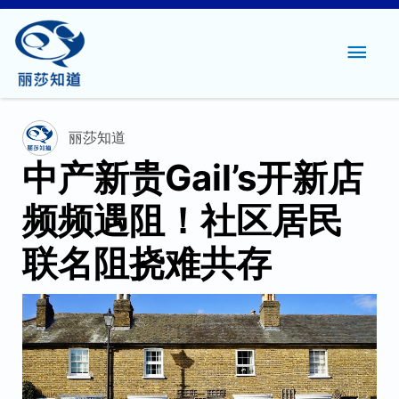
主
菜
单
丽莎知道
中产新贵Gail’s开新店
频频遇阻！社区居民
联名阻挠难共存